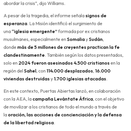
abordar la crisis”, dijo Williams.
A pesar de la tragedia, el informe señala
signos de
esperanza
. La Misión identificó el surgimiento de
una
“iglesia emergente”
formada por ex cristianos
musulmanes, especialmente en
Somalia
y
Sudán
,
donde
más de 5 millones de creyentes practican la fe
clandestinamente
. También según los datos presentados,
solo en
2024
fueron asesinados 4.500 cristianos
en la
región del
Sahel
, con
114.000 desplazados
,
16.000
viviendas destruidas
y
1.700 iglesias atacadas
.
En este contexto, Puertas Abiertas lanzó, en colaboración
con la AEA, la
campaña Levántate África
, con el objetivo
de movilizar a los cristianos de todo el mundo a través de
la
oración, las acciones de concienciación y la defensa
de la libertad religiosa
.