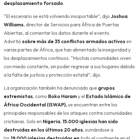
desplazamiento forzado
.
“El escenario se está volviendo insoportable”, dijo
Joshua
Williams
, director de Servicios para África de Puertas
Abiertas, al comentar los datos durante el evento.
Advirtió
sobre más de 35 conflictos armados activos
en
varias partes de África, que han alimentado la inseguridad y
los desplazamientos continuos. “Muchas comunidades viven
con miedo constante, sin poder regresar a sus hogares debido
a la falta de justicia y protección estatal”, dijo.
La organización también ha denunciado que
grupos
extremistas
, como
Boko Haram
y el
Estado Islámico de
África Occidental (ISWAP),
se encuentran entre los
principales responsables de los ataques contra comunidades
cristianas. Solo en
Nigeria
,
15.000 iglesias han sido
destruidas en los últimos 20 años
, sumándose a
las
19.000 iglesias destruidas en
todo el continente en el