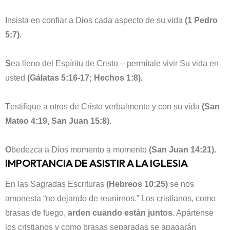
I
nsista en confiar a Dios cada aspecto de su vida
(1 Pedro
5:7).
S
ea lleno del Espíritu de Cristo – permítale vivir Su vida en
usted
(Gálatas 5:16-17; Hechos 1:8).
T
estifique a otros de Cristo verbalmente y con su vida
(San
Mateo 4:19, San Juan 15:8).
O
bedezca a Dios momento a momento
(San Juan 14:21).
IMPORTANCIA DE ASISTIR A LA IGLESIA
En las Sagradas Escrituras
(Hebreos 10:25)
se nos
amonesta “no dejando de reunirnos.” Los cristianos, como
brasas de fuego,
arden cuando están juntos
. Apártense
los cristianos y como brasas separadas se apagarán